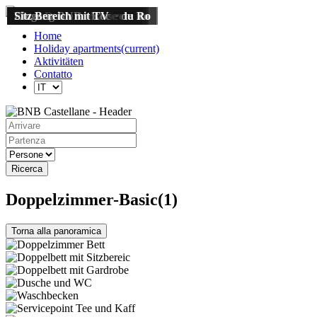
Doppelzimmer Bett
Doppelbett mit Sitzbereic
Doppelbett mit Gardrobe
Dusche und WC
Waschbecken
Servicepoint Tee und Kaff
Terrasse
Lavendelfelder in der n&a
Ansicht von der Strasse
Südansicht
Einfahrt mit Parken
Aussicht Notre Dame du Ro
Ausblick Route de Crete
Garten
Ausblick Route de Crete
Bergaussicht
Schwimmbad
Ausblick Notre Dame du Ro
Eingang mit Terrasse
Schwimmbad
Terrasse
Notre Dame du Roc
Eingang BNB
Sitz Bereich mit TV
Home
Holiday apartments
(current)
Aktivitäten
Contatto
Ricerca
Doppelzimmer-Basic(1)
Torna alla panoramica