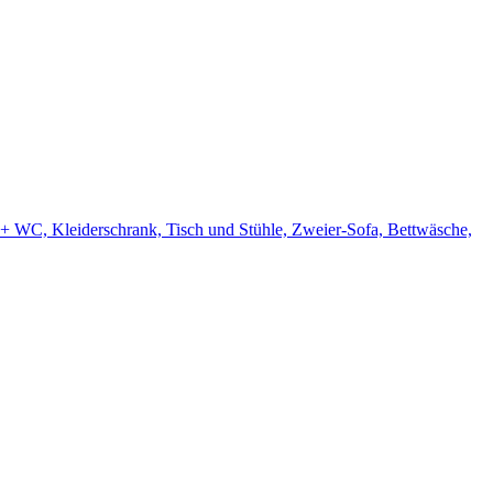
+ WC, Kleiderschrank, Tisch und Stühle, Zweier-Sofa, Bettwäsche,