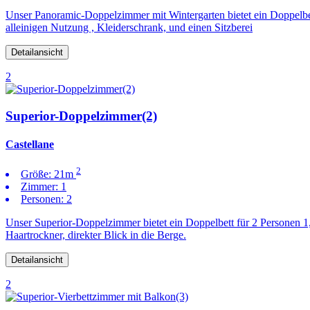
Unser Panoramic-Doppelzimmer mit Wintergarten bietet ein Doppelb
alleinigen Nutzung , Kleiderschrank, und einen Sitzberei
Detailansicht
2
Superior-Doppelzimmer(2)
Castellane
2
Größe:
21m
Zimmer:
1
Personen:
2
Unser Superior-Doppelzimmer bietet ein Doppelbett für 2 Personen 
Haartrockner, direkter Blick in die Berge.
Detailansicht
2