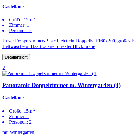
Castellane
2
Größe:
12m
Zimmer:
1
Personen:
2
Unser Doppelzimmer-Basic bietet ein Doppelbett 160x200, großes Ba
Bettwäsche u. Haartrockner direkter Blick in die
Detailansicht
2
Panoramic-Doppelzimmer m. Wintergarden (4)
Castellane
2
Größe:
15m
Zimmer:
1
Personen:
2
mit Wintergarten