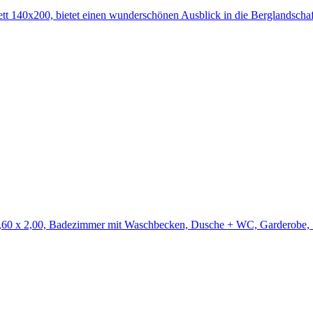
ett 140x200, bietet einen wunderschönen Ausblick in die Berglandsc
1,60 x 2,00, Badezimmer mit Waschbecken, Dusche + WC, Garderobe, Si